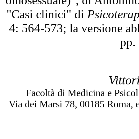
omosessuale)
, di Antonino
"Casi clinici" di
Psicotera
4:
564-573;
la versione a
pp.
Vittor
Facoltà di Medicina e Psico
Via dei Marsi 78, 00185 Roma, 