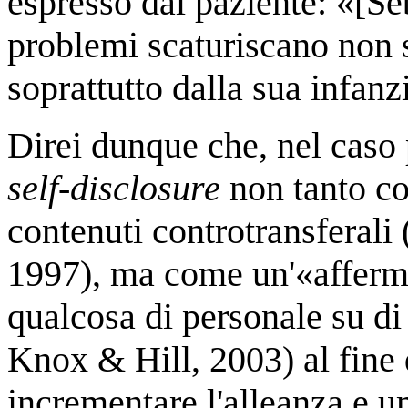
espresso dal paziente: «[Se
problemi scaturiscano non 
soprattutto dalla sua infanz
Direi dunque che, nel caso p
self-disclosure
non tanto c
contenuti controtransferal
1997), ma come un'«afferma
qualcosa di personale su di
Knox & Hill, 2003) al fine
incrementare l'alleanza e u